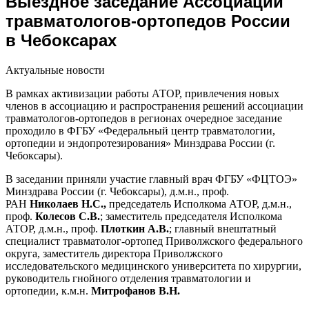
Выездное заседание Ассоциации
травматологов-ортопедов России
в Чебоксарах
Актуальные новости
В рамках активизации работы АТОР, привлечения новых
членов в ассоциацию и распространения решений ассоциации
травматологов-ортопедов в регионах очередное заседание
проходило в ФГБУ «Федеральный центр травматологии,
ортопедии и эндопротезирования» Минздрава России (г.
Чебоксары).
В заседании приняли участие главный врач ФГБУ «ФЦТОЭ»
Минздрава России (г. Чебоксары), д.м.н., проф.
РАН
Николаев Н.С.,
председатель Исполкома АТОР, д.м.н.,
проф.
Колесов
С.В.
; заместитель председателя Исполкома
АТОР, д.м.н., проф.
Плоткин
А.В.
; главный внештатный
специалист травматолог-ортопед Приволжского федерального
округа, заместитель директора Приволжского
исследовательского медицинского университета по хирургии,
руководитель гнойного отделения травматологии и
ортопедии, к.м.н.
Митрофанов
В.Н.