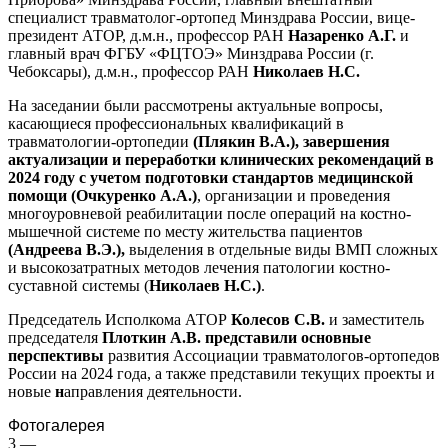
специалист травматолог-ортопед Минздрава России, вице-
президент АТОР, д.м.н., профессор РАН
Назаренко А.Г.
и
главный врач ФГБУ «ФЦТОЭ» Минздрава России (г.
Чебоксары), д.м.н., профессор РАН
Николаев Н.С.
На заседании были рассмотрены актуальные вопросы,
касающиеся профессиональных квалификаций в
травматологии-ортопедии
(
Плякин
В.А.)
, завершения
актуализации и переработки клинических рекомендаций в
2024 году с учетом подготовки стандартов медицинской
помощи
(
Очкуренко А.А.
)
, организации и проведения
многоуровневой реабилитации после операций на костно-
мышечной системе по месту жительства пациентов
(
Андреева В.Э.),
выделения в отдельные виды ВМП сложных
и высокозатратных методов лечения патологии костно-
суставной системы (
Николаев
Н.С.)
.
Председатель Исполкома АТОР
Колесов
С.В.
и заместитель
председателя
Плоткин А.В.
представили основные
перспективы
развития Ассоциации травматологов-ортопедов
России на 2024 года, а также представили текущих проекты и
новые
н
аправления деятельности.
Фотогалерея
3
—