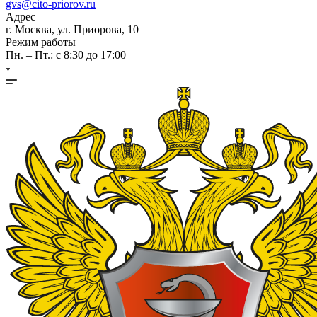
gvs@cito-priorov.ru
Адрес
г. Москва, ул. Приорова, 10
Режим работы
Пн. – Пт.: с 8:30 до 17:00